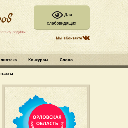
ов
Для
слабовидящих
 пользу родины
Мы вКонтакте
блиотека
Конкурсы
Слово
нтакты