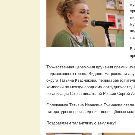
му
ор
ли
му
по
тв
В 
пр
Торжественная церемония вручения премии име
подмосковного города Видное. Награждали лау
округа Татьяна Квасникова, первый заместите
комиссии по международному сотрудничеству 
организации Союза писателей России Сергей А
Орловчанка Татьяна Ивановна Грибанова стала
литературные произведения, посвящённые мало
Поздравляем талантливую землячку!