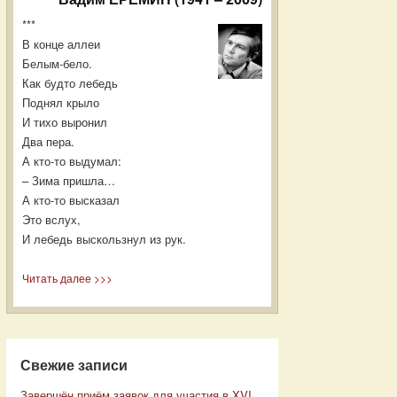
***
В конце аллеи
Белым-бело.
Как будто лебедь
Поднял крыло
И тихо выронил
Два пера.
А кто-то выдумал:
– Зима пришла…
А кто-то высказал
Это вслух,
И лебедь выскользнул из рук.
Читать далее >>>
Свежие записи
Завершён приём заявок для участия в XVI