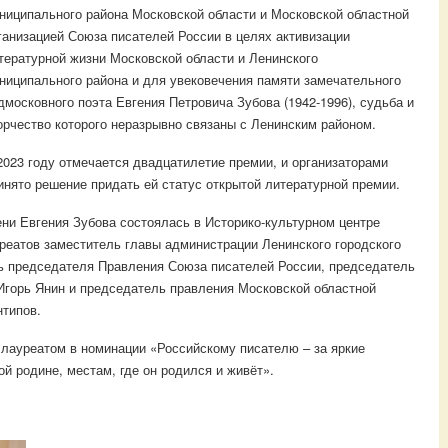
ниципального района Московской области и Московской областной
ганизацией Союза писателей России
в целях активизации
тературной жизни Московской области и Ленинского
ниципального района и для увековечения памяти замечательного
дмосковного поэта Евгения Петровича Зубова (1942-1996), судьба и
орчество которого неразрывно связаны с Ленинским районом.
2023 году отмечается двадцатилетие премии, и организаторами
инято решение придать ей статус открытой литературной премии.
ни Евгения Зубова состоялась в Историко-культурном центре
реатов заместитель главы администрации Ленинского городского
ль председателя Правления Союза писателей России, председатель
Игорь Янин и председатель правления Московской областной
нтипов.
 лауреатом в номинации «Российскому писателю – за яркие
й родине, местам, где он родился и живёт».