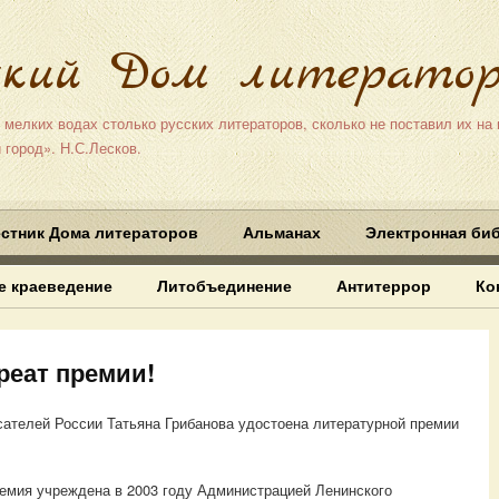
ский Дом литератор
 мелких водах столько русских литераторов, сколько не поставил их на
 город». Н.С.Лесков.
стник Дома литераторов
Альманах
Электронная би
е краеведение
Литобъединение
Антитеррор
Ко
реат премии!
сателей России Татьяна Грибанова удостоена литературной премии
емия учреждена в 2003 году Администрацией Ленинского