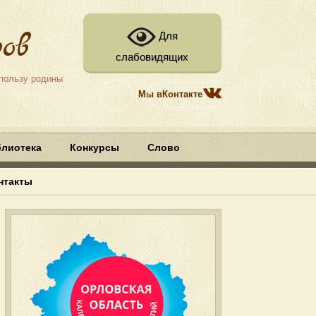
ов
Для
слабовидящих
 пользу родины
Мы вКонтакте
блиотека
Конкурсы
Слово
нтакты