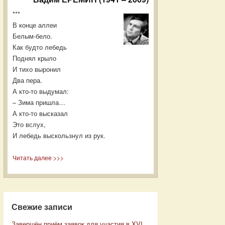
***
В конце аллеи
Белым-бело.
Как будто лебедь
Поднял крыло
И тихо выронил
Два пера.
А кто-то выдумал:
– Зима пришла…
А кто-то высказал
Это вслух,
И лебедь выскользнул из рук.
Читать далее >>>
Свежие записи
Завершён приём заявок для участия в XVI