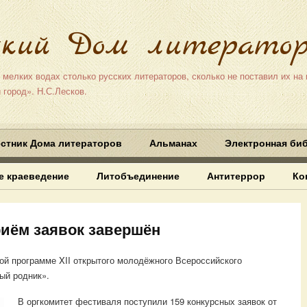
ский Дом литератор
 мелких водах столько русских литераторов, сколько не поставил их на
 город». Н.С.Лесков.
стник Дома литераторов
Альманах
Электронная би
е краеведение
Литобъединение
Антитеррор
Ко
риём заявок завершён
ой программе XII открытого молодёжного Всероссийского
ый родник».
В оргкомитет фестиваля поступили 159 конкурсных заявок от